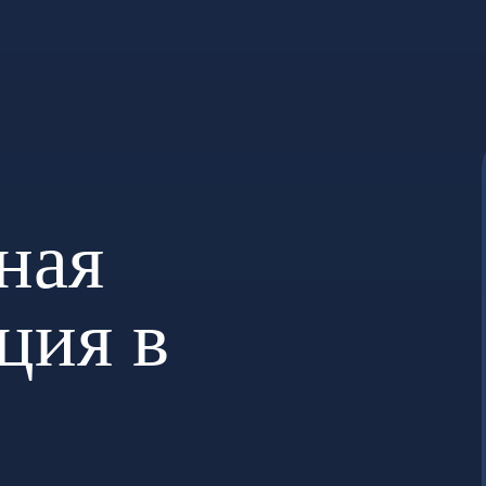
ная
ция в