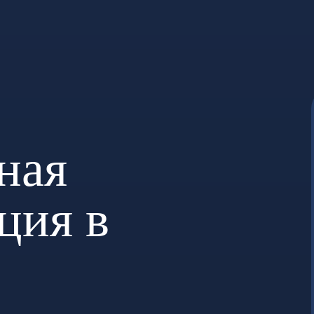
ная
ция в