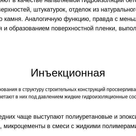
няют в качестве напыляемой гидроизоляции бет
ерхностей, штукатурок, отделок из натуральног
го камня. Аналогичную функцию, правда с мень
я и образованием поверхностной пленки, выпол
Инъекционная
ования в структуру строительных конструкций просверлив
нетают в них под давлением жидкие гидроизоляционные со
ледних чаще выступают полиуретановые и эпок
и, микроцементы в смеси с жидкими полимерам