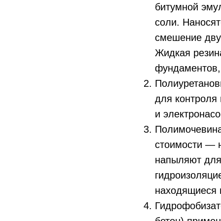
битумной эмул
соли. Наносят
смешение двух
Жидкая резин
фундаментов, 
Полиуретановы
для контроля
и электронасо
Полимочевина
стоимости — 
напыляют для
гидроизоляцие
находящиеся 
Гидрофобизат