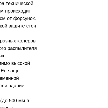
ра технической
ом происходит
см от форсунок.
кой защите стен
 разных колеров
ого распылителя
ях.
мимо высокой
 Ее чаще
ременной
оли зданий,
(до 500 мм в