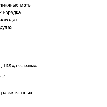
глиняные маты
х изредка
 находят
рудах.
(ТПО) однослойные,
ры).
 размягченных