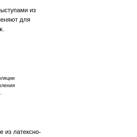
ыступами из
меняют для
к.
оляции
ыления
.
 из латексно-