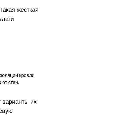
Такая жесткая
влаги
золяции кровли,
 от стен.
 варианты их
еевую