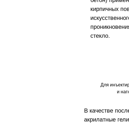
бетон) приме
кирпичных пов
искусственно
проникновени
стекло.
Для инъектир
и наг
В качестве пос
акрилатные гел