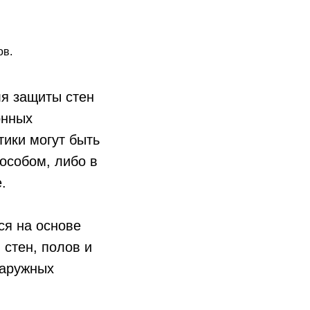
ов.
ля защиты стен
онных
тики могут быть
особом, либо в
.
ся на основе
стен, полов и
наружных