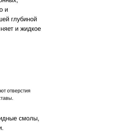
онных,
о и
шей глубиной
няет и жидкое
ают отверстия
ставы.
сидные смолы,
и.