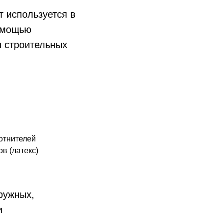
т используется в
помощью
ы строительных
отнителей
в (латекс)
ружных,
и